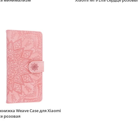
ite минимализм
Xiaomi Mi 9 Lite Сердце розов
книжка Weave Case для Xiaomi
ite розовая