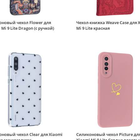
оновый чехол Flower для
Чехол-книжка Weave Case для 
 Mi 9 Lite Dragon (с ручкой)
Mi 9 Lite красная
новый чехол Clear для Xiaomi
Силиконовый чехол Picture дл