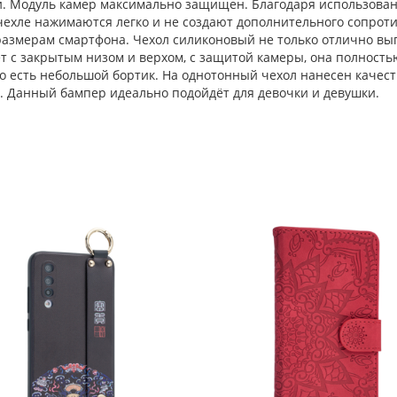
 Модуль камер максимально защищен. Благодаря использовани
 чехле нажимаются легко и не создают дополнительного сопрот
азмерам смартфона. Чехол силиконовый не только отлично выг
т с закрытым низом и верхом, с защитой камеры, она полност
ого есть небольшой бортик. На однотонный чехол нанесен качес
ы. Данный бампер идеально подойдёт для девочки и девушки.