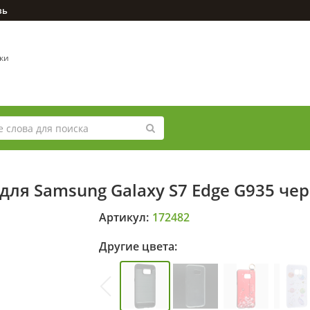
зь
вки
для Samsung Galaxy S7 Edge G935 че
Артикул:
172482
Другие цвета: