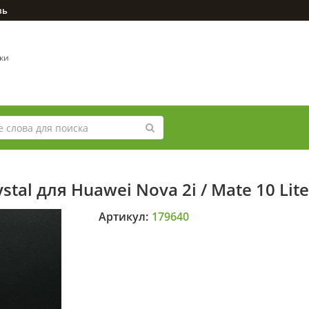
зь
вки
tal для Huawei Nova 2i / Mate 10 Li
Артикул:
179640