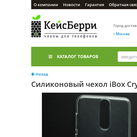
О компании
Новости
Гарантия
Обратная свя
Город доста
г Москва
КАТАЛОГ ТОВАРОВ
Назад
Силиконовый чехол iBox Crys