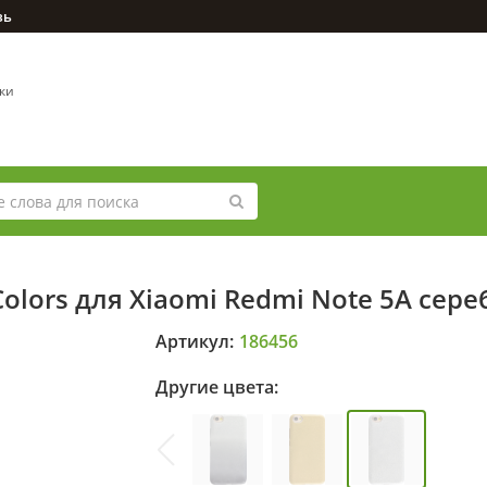
зь
вки
olors для Xiaomi Redmi Note 5A сере
Артикул:
186456
Другие цвета: