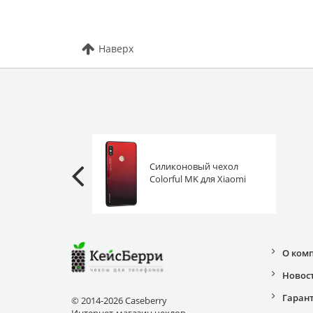
Наверх
Силиконовый чехол
Colorful MK для Xiaomi
Redmi Note 5 (Pro)
черно-красный вставка
стекло
О ком
Новос
Гаран
© 2014-2026 Caseberry