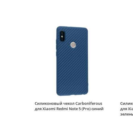
Силиконовый чехол Carboniferous
Силик
для Xiaomi Redmi Note 5 (Pro) синий
для Xi
зелен