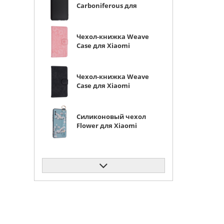
Carboniferous для
Xiaomi Redmi Note 5
(Pro) черный
Чехол-книжка Weave
Case для Xiaomi
Redmi Note 5 (Pro)
розовая
Чехол-книжка Weave
Case для Xiaomi
Redmi Note 5 (Pro)
черная
Силиконовый чехол
Flower для Xiaomi
Redmi Note 5 (Pro)
Цветение магнолии
(с ручкой) голубой
Силиконовый чехол
Carboniferous для
Xiaomi Redmi Note 5
(Pro) синий
Силиконовый чехол
Carboniferous для
Xiaomi Redmi Note 5
(Pro) зеленый