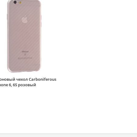
оновый чехол Carboniferous
hone 6, 6S розовый