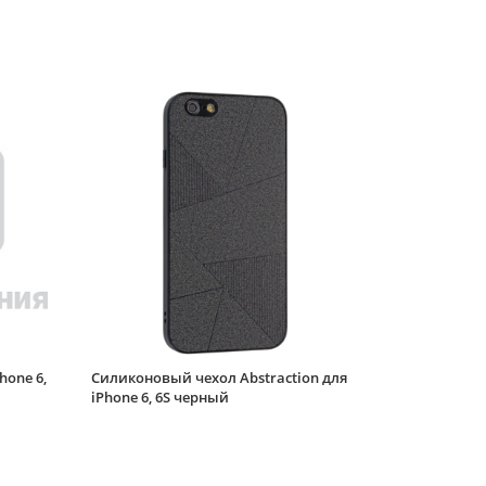
iPhone 6, 6S
Волшебный
единорог
Силиконовый чехол
фиолетовый песок
Brilliant sand для
iPhone 6, 6S Весёлые
коты
Силиконовый чехол
Style wavy для iPhone
6, 6S горчично-
зеленый
Силиконовый чехол
Style wavy для iPhone
6, 6S черный
Силиконовый чехол
Electroplate case для
iPhone 6, 6S розово-
hone 6,
Силиконовый чехол Abstraction для
сиреневый
iPhone 6, 6S черный
Силиконовый чехол
Big wave для iPhone
6, 6S прозрачный
сиреневый