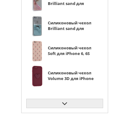
Brilliant sand для
iPhone 6, 6S Золотая
бабочка розовые
сердца
Силиконовый чехол
Brilliant sand для
iPhone 6, 6S Черный
кит
Силиконовый чехол
Soft для iPhone 6, 6S
розовые цветы
Силиконовый чехол
Volume 3D для iPhone
6, 6S вишневый
Силиконовый чехол
Carboniferous для
iPhone 6, 6S синий
Силиконовый чехол
Soft для iPhone 6, 6S
кусь