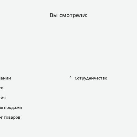
Вы смотрели:
пании
Сотрудничество
ти
тия
ия продажи
ог товаров