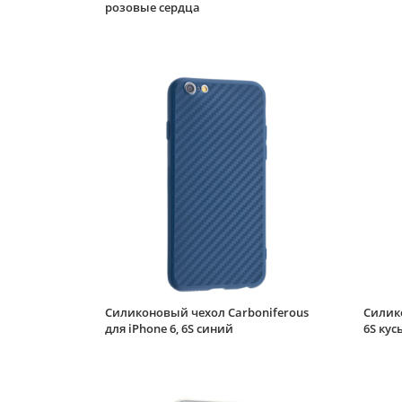
розовые сердца
Силиконовый чехол Carboniferous
Силико
для iPhone 6, 6S синий
6S кус