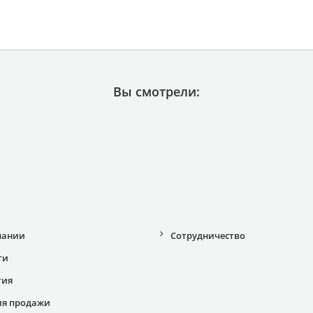
Вы смотрели:
пании
Сотрудничество
ти
тия
ия продажи