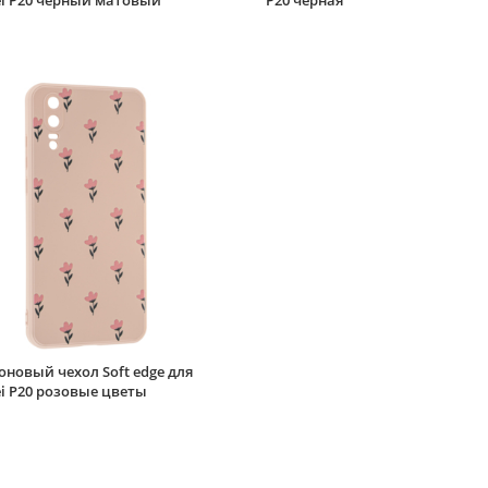
i P20 черный матовый
P20 черная
новый чехол Soft edge для
i P20 розовые цветы