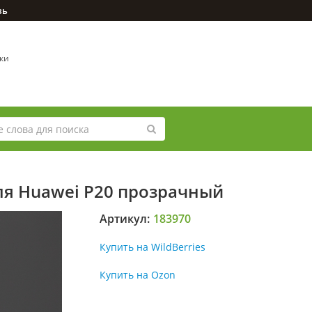
зь
вки
ля Huawei P20 прозрачный
Артикул:
183970
Купить на WildBerries
Купить на Ozon