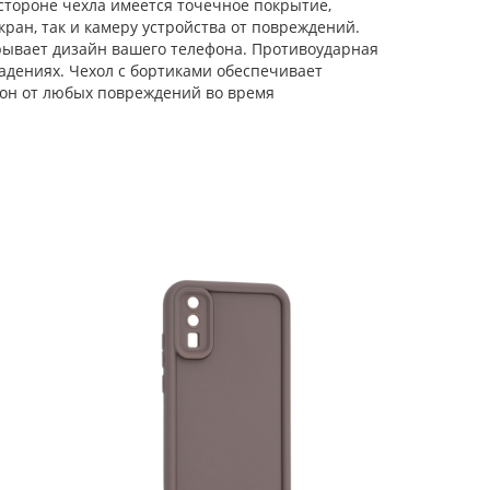
тороне чехла имеется точечное покрытие,
ран, так и камеру устройства от повреждений.
Чехол-книжка Weave
Case для Huawei P20
крывает дизайн вашего телефона. Противоударная
черная
падениях. Чехол с бортиками обеспечивает
он от любых повреждений во время
Силиконовый чехол
Soft edge для Huawei
P20 другой формат
Силиконовый чехол
Soft edge для Huawei
P20 марки
Силиконовый чехол
Soft edge для Huawei
P20 розовые цветы
Силиконовый чехол
Soft edge для Huawei
P20 полынь
Силиконовый чехол
Volume 3D для