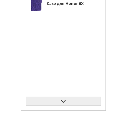
Case для Honor 6X
фиолетовая