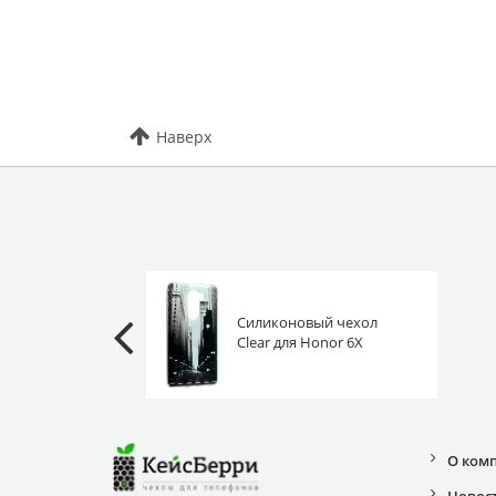
Наверх
Силиконовый чехол
Clear для Honor 6X
Chicago
О ком
Новос