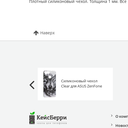
Плотный силиконовый чехол. Толщина 1 мм. Все
Наверх
Силиконовый чехол
Clear для ASUS ZenFone
Max Plus (M1)
ZB570TL/X018D оскал
волка
О ком
Новос