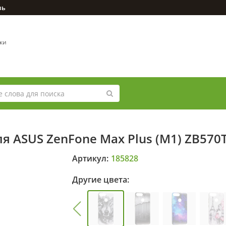
зь
вки
я ASUS ZenFone Max Plus (M1) ZB570
Артикул:
185828
Другие цвета: