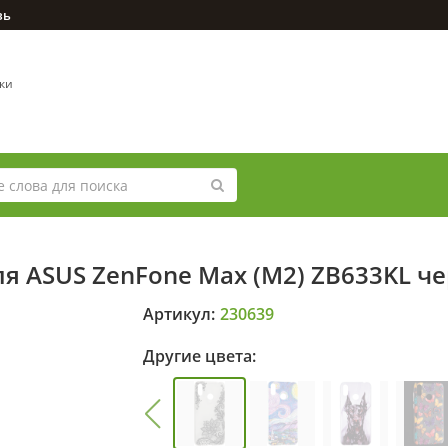
зь
вки
ля ASUS ZenFone Max (M2) ZB633KL ч
Артикул:
230639
Другие цвета: