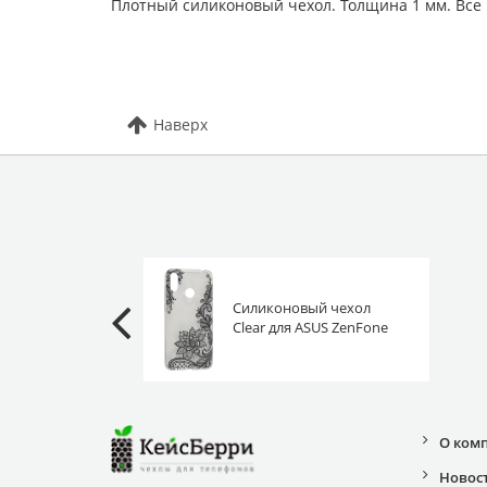
Плотный силиконовый чехол. Толщина 1 мм. Все
Наверх
Силиконовый чехол
Clear для ASUS ZenFone
Max (M2) ZB633KL
черное кружево
О ком
Новос