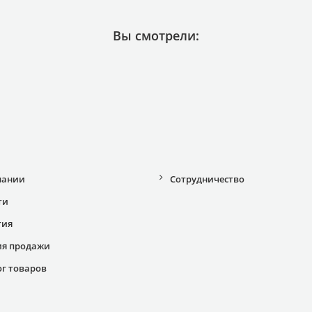
Вы смотрели:
пании
Сотрудничество
ти
тия
ия продажи
ог товаров