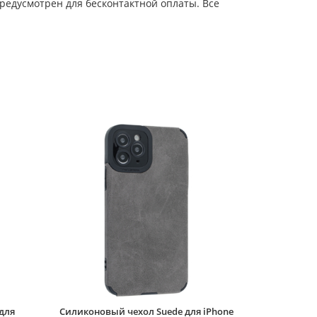
редусмотрен для бесконтактной оплаты. Все
Силиконовый чехол
Soft edge для iPhone
11 Pro эльза
Силиконовый чехол
Abstraction для
iPhone 11 Pro синий
Силиконовый чехол
Soft edge для iPhone
11 Pro красное
кружево
Силиконовый чехол
Soft edge для iPhone
11 Pro розовые цветы
Силиконовый чехол
Thick для iPhone 11
Pro Глазастики
зеленый
Силиконовый чехол
для
Силиконовый чехол Suede для iPhone
Electroplate hearts