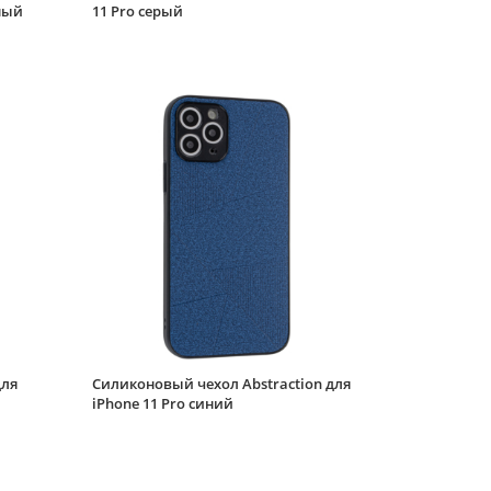
ный
11 Pro серый
для iPhone 11 Pro
песочно-розовый
Силиконовый чехол
Plastic slot для iPhone
11 Pro синий с
карманом под карту
Силиконовый чехол
Matte edge для
iPhone 11 Pro
прозрачный черный
Силиконовый чехол
Texture для iPhone 11
Pro черный
Силиконовый чехол
Thick для iPhone 11
Pro молочный
для
Силиконовый чехол Abstraction для
iPhone 11 Pro синий
Силиконовый чехол
Thick для iPhone 11
Pro черный