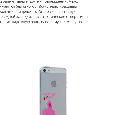
царапин, пыли и других повреждений. Чехол
имаются без какого-либо усилия. Красивый
Силиконовый чехол
Clear для iPhone 5, 5S,
льчиков и девочек. Он не скользит в руке,
SE 2016 сеточка
водной зарядки, а все технические отверстия в
еспечит надежную защиту вашему телефону на
Силиконовый чехол
Brilliant sand для
iPhone 5, 5S, SE 2016
Макаруны
фиолетовый песок
Силиконовый чехол
Clear для iPhone 5, 5S,
SE 2016 прозрачный
Силиконовый чехол
Quicksand для iPhone
5, 5S, SE 2016 розовые
сердца
Силиконовый чехол
Brilliant sand для
iPhone 5, 5S, SE 2016
Волшебный
единорог
Силиконовый чехол
фиолетовый песок
Carboniferous для