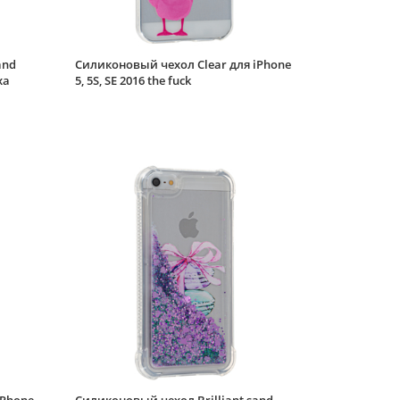
iPhone 5, 5S, SE 2016
фиолетовый
Силиконовый чехол
and
Силиконовый чехол Clear для iPhone
Brilliant sand для
ха
5, 5S, SE 2016 the fuck
iPhone 5, 5S, SE 2016
Бабочка розовое
конфетти
Силиконовый чехол
Brilliant sand для
iPhone 5, 5S, SE 2016
Весёлые коты
Силиконовый чехол
Brilliant sand для
iPhone 5, 5S, SE 2016
Волшебный кот