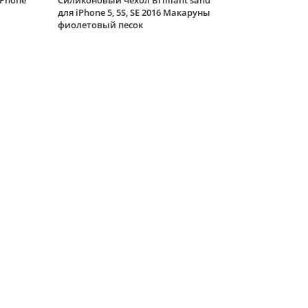
iPhone
Силиконовый чехол Brilliant sand
для iPhone 5, 5S, SE 2016 Макаруны
фиолетовый песок