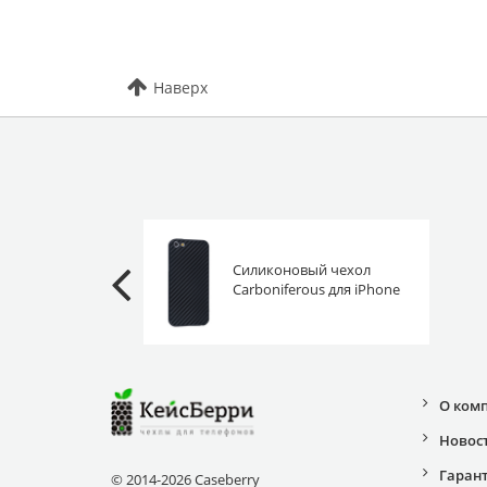
Наверх
Силиконовый чехол
Carboniferous для iPhone
5, 5S, SE 2016 черный
О ком
Новос
Гаран
© 2014-2026 Caseberry