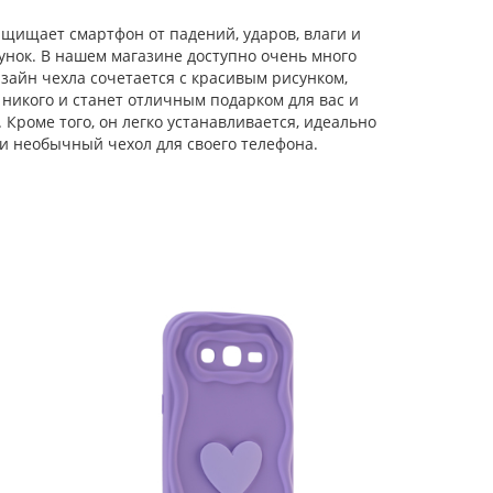
Samsung Galaxy J2
Prime / Grand Prime
щищает смартфон от падений, ударов, влаги и
синий
унок. В нашем магазине доступно очень много
Чехол-книжка Miria
для Samsung Galaxy
зайн чехла сочетается с красивым рисунком,
J2 Prime / Grand Prime
никого и станет отличным подарком для вас и
G531H/G530H/G532F
роме того, он легко устанавливается, идеально
розовое золото
и необычный чехол для своего телефона.
Чехол-книжка Weave
Case для Samsung
Galaxy J2 Prime /
Grand Prime
G531H/G530H/G532F
Силиконовый чехол
черная
Carboniferous для
Samsung Galaxy J2
Prime / Grand Prime
зеленый