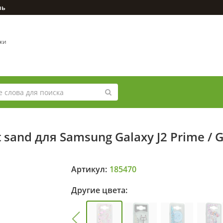
зь
вки
 sand для Samsung Galaxy J2 Prime /
Артикул:
185470
Другие цвета: