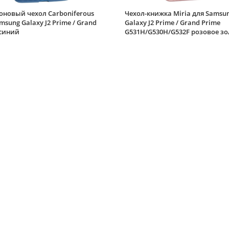
оновый чехол Carboniferous
Чехол-книжка Miria для Samsu
msung Galaxy J2 Prime / Grand
Galaxy J2 Prime / Grand Prime
 синий
G531H/G530H/G532F розовое зо