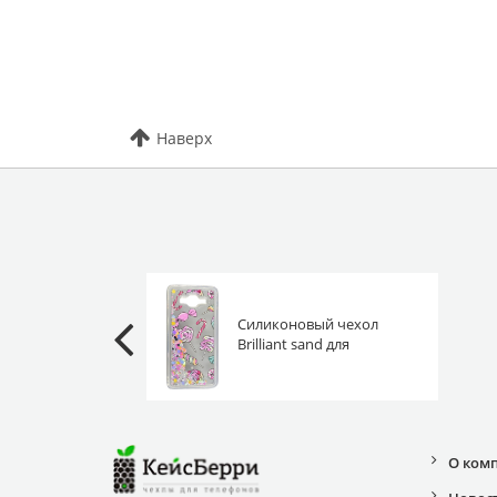
Наверх
Силиконовый чехол
Brilliant sand для
Samsung Galaxy J2 Prime /
Grand Prime Конфеты
серебристый песок
О ком