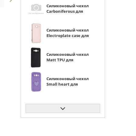
Силиконовый чехол
Carboniferous для
Samsung Galaxy J2
Prime / Grand Prime
черный
Силиконовый чехол
Electroplate case для
Samsung Galaxy J2
Prime / Grand Prime
песочно-розовый
Силиконовый чехол
Matt TPU для
Samsung Galaxy J2
Prime / Grand Prime
G531H/G530H/G532F
Силиконовый чехол
черный
Small heart для
Samsung Galaxy J2
Prime / Grand Prime
G531H/G530H/G532F
Силиконовый чехол
лавандовый
Picture для Samsung
Galaxy J2 Prime /
Grand Prime Сердце
молочный
Силиконовый чехол
Carboniferous для