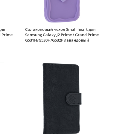
для
Силиконовый чехол Small heart для
d Prime
Samsung Galaxy J2 Prime / Grand Prime
G531H/G530H/G532F лавандовый