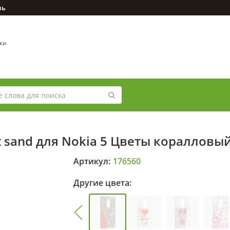
зь
вки
t sand для Nokia 5 Цветы коралловы
Артикул:
176560
Другие цвета: