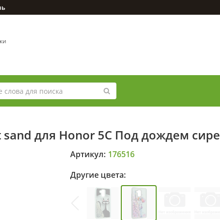
зь
вки
t sand для Honor 5C Под дождем сир
Артикул:
176516
Другие цвета: