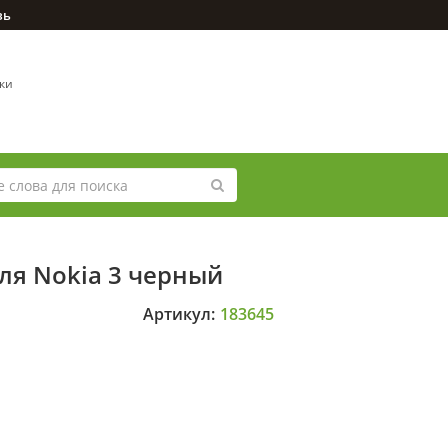
зь
вки
ля Nokia 3 черный
Артикул:
183645