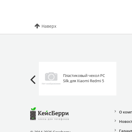
Наверх
Пластиковый чехол PC
Silk для Xiaomi Redmi 5
черный с кольцом
О ком
Новос
Гаран