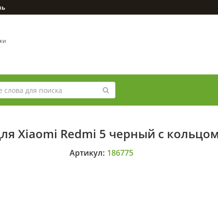
зь
вки
для Xiaomi Redmi 5 черный с кольцо
Артикул:
186775