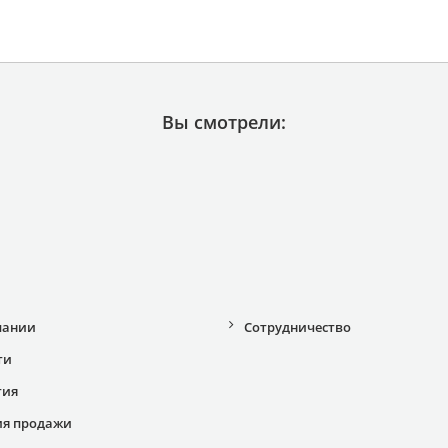
Вы смотрели:
пании
Сотрудничество
ти
тия
ия продажи