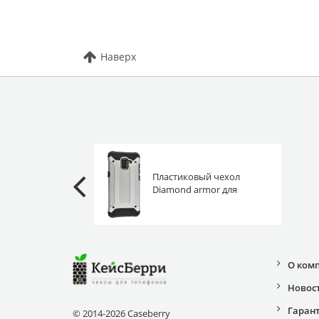
Наверх
Пластиковый чехол
Diamond armor для
Samsung Galaxy A8+ 2018
A730F серебряный
О ком
Новос
Гаран
© 2014-2026 Caseberry