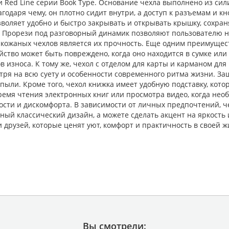
жи Red Line серии Book Type. Основание чехла выполнено из си
одаря чему, он плотно сидит внутри, а доступ к разъемам и кн
зволяет удобно и быстро закрывать и открывать крышку, сохран
. Прорези под разговорный динамик позволяют пользователю н
в кожаных чехлов является их прочность. Еще одним преимущес
ойство может быть повреждено, когда оно находится в сумке ил
 износа. К тому же, чехол с отделом для карты и карманом для
тря на всю суету и особенности современного ритма жизни. З
и пыли. Кроме того, чехол книжка имеет удобную подставку, кот
ремя чтения электронных книг или просмотра видео, когда нео
ости и дискомфорта. В зависимости от личных предпочтений, ч
ый классический дизайн, а можете сделать акцент на яркость 
 друзей, которые ценят уют, комфорт и практичность в своей ж
Вы смотрели: