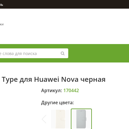
зь
вки
 Type для Huawei Nova черная
Артикул:
170442
Другие цвета: