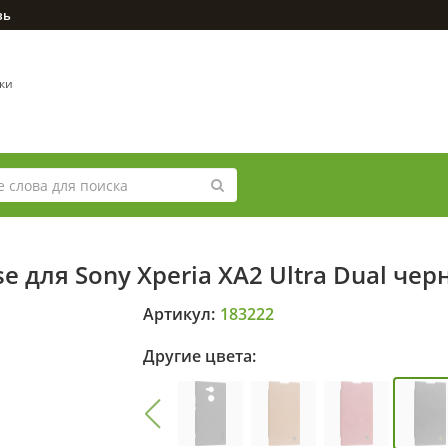
зь
вки
e для Sony Xperia XA2 Ultra Dual чер
Артикул:
183222
Другие цвета: