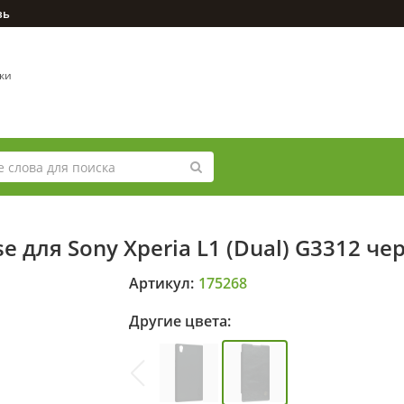
зь
вки
e для Sony Xperia L1 (Dual) G3312 че
Артикул:
175268
Другие цвета: