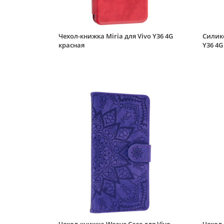
Чехол-книжка Miria для Vivo Y36 4G
Силико
красная
Y36 4G