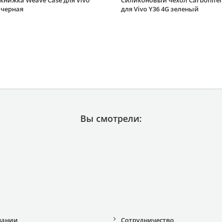
книжка Weave Case для Vivo
Силиконовый чехол Carbonife
 черная
для Vivo Y36 4G зеленый
Вы смотрели:
пании
Сотрудничество