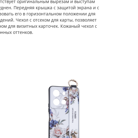
ветствует оригинальным вырезам и выступам
уднен. Передняя крышка с защитой экрана и с
Силиконовый чехол
Carboniferous для
зовать его в горизонтальном положении для
Vivo Y36 4G зеленый
ений. Чехол с отсеком для карты, позволяет
ном для визитных карточек. Кожаный чехол с
онных оттенков.
Силиконовый чехол
Clear для Vivo Y36 4G
прозрачный