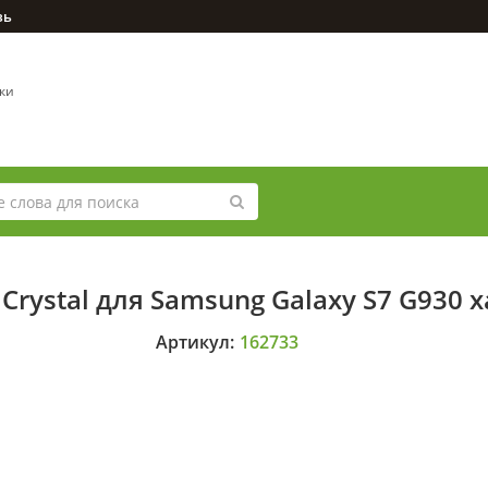
зь
вки
rystal для Samsung Galaxy S7 G930 х
Артикул:
162733