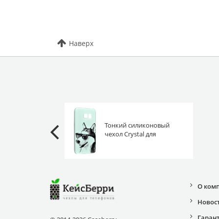
Наверх
Тонкий силиконовый
чехол Crystal для
Samsung Galaxy S7 G930
хаски в очках
О ком
Новос
Гаран