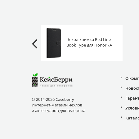
Чехол-книжка Red Line
Book Type для Honor 7A
(Prime) / 7S / Huawei Y5
2018 (Prime/Lite) черная
О ком
Новос
Гаран
© 2014-2026 Caseberry
Интернет-магазин чехлов
Услов
и аксессуаров для телефона
Катал