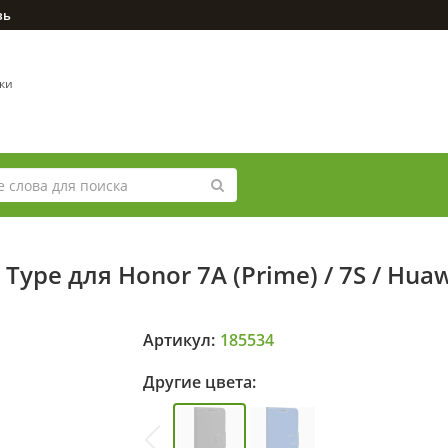
зь
вки
ype для Honor 7A (Prime) / 7S / Huawe
Артикул:
185534
Другие цвета: