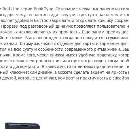
жи Red Line серии Book Type. Основание чехла выполнено из си
одаря чему, он плотно сидит внутри, а доступ к разъемам и кн
зволяет удобно и быстро закрывать и открывать крышку, сохран
. Прорези под разговорный динамик позволяют пользователю н
в кожаных чехлов является их прочность. Еще одним преимущес
ойство может быть повреждено, когда оно находится в сумке ил
 износа. К тому же, чехол с отделом для карты и карманом для
тря на всю суету и особенности современного ритма жизни. З
и пыли. Кроме того, чехол книжка имеет удобную подставку, кот
ремя чтения электронных книг или просмотра видео, когда нео
ости и дискомфорта. В зависимости от личных предпочтений, ч
ый классический дизайн, а можете сделать акцент на яркость 
 друзей, которые ценят уют, комфорт и практичность в своей ж