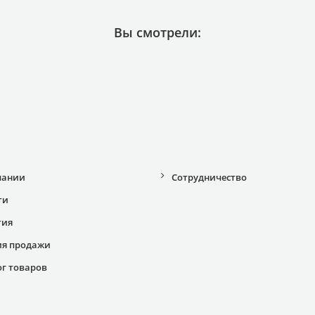
Вы смотрели:
пании
Сотрудничество
ти
тия
ия продажи
ог товаров