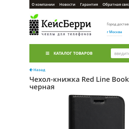
О компании
Новости
Гарантия
Обратная свя
Город доста
г Москва
КАТАЛОГ ТОВАРОВ
Назад
Чехол-книжка Red Line Book T
черная