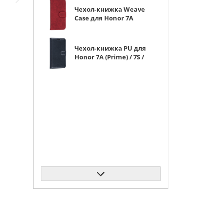
Чехол-книжка Weave
Case для Honor 7A
(Prime) / 7S / Huawei
Y5 2018 (Prime/Lite)
красная
Чехол-книжка PU для
Honor 7A (Prime) / 7S /
Huawei Y5 2018
(Prime/Lite) черная с
магнитом