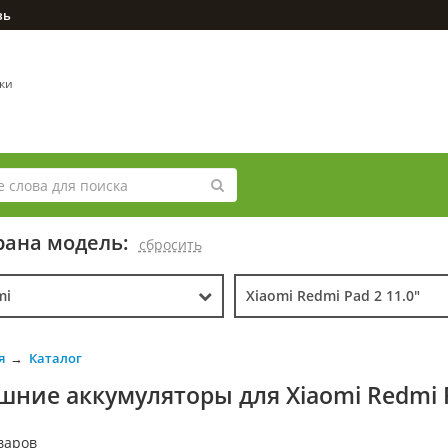
зь
вки
ана модель:
cбросить
mi
Xiaomi Redmi Pad 2 11.0"
я
Каталог
шние аккумуляторы для Xiaomi Redmi P
варов