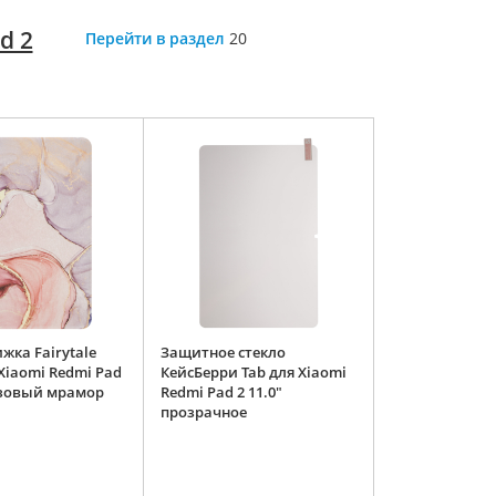
d 2
Перейти в раздел
20
жка Fairytale
Защитное стекло
Xiaomi Redmi Pad
КейсБерри Tab для Xiaomi
розовый мрамор
Redmi Pad 2 11.0"
прозрачное