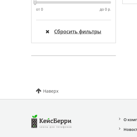
от
0
до
0 р.
Сбросить фильтры
Наверх
О ком
Новос